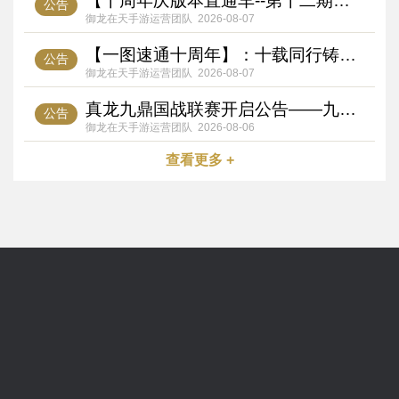
【十周年庆版本直通车--第十二期】十载山河卷，一念御龙魂！十年回忆录解锁专属征战岁月
公告
御龙在天手游运营团队
2026-08-07
【一图速通十周年】：十载同行铸荣光，重塑国战烽烟燃！《御龙在天手游》天工纪元焕新出征！
公告
御龙在天手游运营团队
2026-08-07
真龙九鼎国战联赛开启公告——九鼎争锋，龙吟震乾坤
公告
御龙在天手游运营团队
2026-08-06
查看更多 +