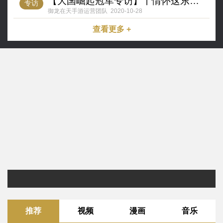
【大国崛起冠军专访】丨情怀这东西、说不清道不尽
专访
御龙在天手游运营团队
2020-10-28
查看更多 +
推荐
视频
漫画
音乐